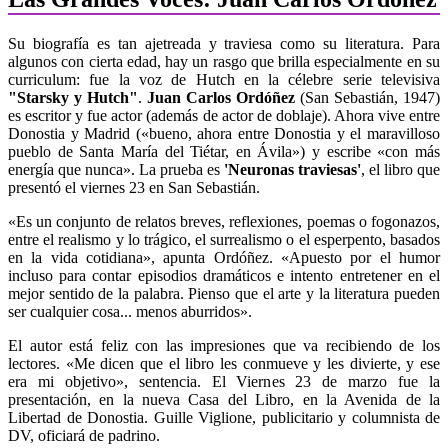
Su biografía es tan ajetreada y traviesa como su literatura. Para
algunos con cierta edad, hay un rasgo que brilla especialmente en su
curriculum: fue la voz de Hutch en la célebre serie televisiva
"Starsky y Hutch"
.
Juan Carlos Ordóñez
(San Sebastián, 1947)
es escritor y fue actor (además de actor de doblaje). Ahora vive entre
Donostia y Madrid («bueno, ahora entre Donostia y el maravilloso
pueblo de Santa María del Tiétar, en Ávila») y escribe «con más
energía que nunca». La prueba es
'Neuronas traviesas'
, el libro que
presentó el viernes 23 en San Sebastián.
«Es un conjunto de relatos breves, reflexiones, poemas o fogonazos,
entre el realismo y lo trágico, el surrealismo o el esperpento, basados
en la vida cotidiana», apunta Ordóñez. «Apuesto por el humor
incluso para contar episodios dramáticos e intento entretener en el
mejor sentido de la palabra. Pienso que el arte y la literatura pueden
ser cualquier cosa... menos aburridos».
El autor está feliz con las impresiones que va recibiendo de los
lectores. «Me dicen que el libro les conmueve y les divierte, y ese
era mi objetivo», sentencia. El Viernes 23 de marzo fue la
presentación, en la nueva Casa del Libro, en la Avenida de la
Libertad de Donostia. Guille Viglione, publicitario y columnista de
DV, oficiará de padrino.