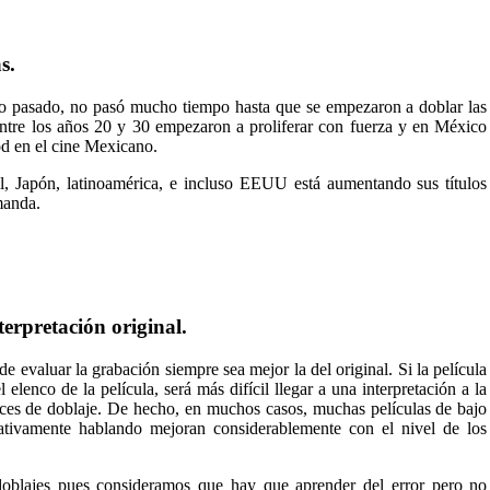
s.
glo pasado, no pasó mucho tiempo hasta que se empezaron a doblar las
, entre los años 20 y 30 empezaron a proliferar con fuerza y en México
od en el cine Mexicano.
il, Japón, latinoamérica, e incluso EEUU está aumentando sus títulos
manda.
terpretación original.
de evaluar la grabación siempre sea mejor la del original. Si la película
 elenco de la película, será más difícil llegar a una interpretación a la
trices de doblaje. De hecho, en muchos casos, muchas películas de bajo
tativamente hablando mejoran considerablemente con el nivel de los
doblajes pues consideramos que hay que aprender del error pero no