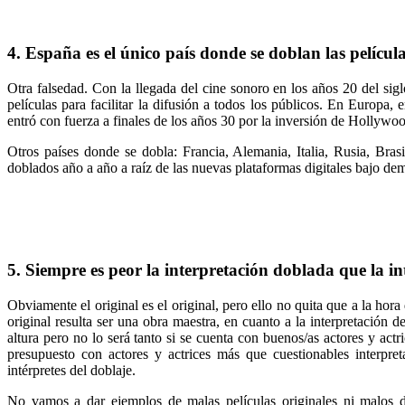
4. España es el único país donde se doblan las película
Otra falsedad. Con la llegada del cine sonoro en los años 20 del si
películas para facilitar la difusión a todos los públicos. En Europa
entró con fuerza a finales de los años 30 por la inversión de Hollywo
Otros países donde se dobla: Francia, Alemania, Italia, Rusia, Bras
doblados año a año a raíz de las nuevas plataformas digitales bajo de
5. Siempre es peor la interpretación doblada que la in
Obviamente el original es el original, pero ello no quita que a la hora 
original resulta ser una obra maestra, en cuanto a la interpretación del
altura pero no lo será tanto si se cuenta con buenos/as actores y ac
presupuesto con actores y actrices más que cuestionables interpre
intérpretes del doblaje.
No vamos a dar ejemplos de malas películas originales ni malos 