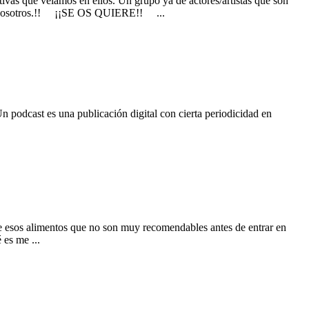
s que veíamos en ellos. Un grupo ya de actores/artistas que son
con nosotros.!! ¡¡SE OS QUIERE!! ...
n podcast es una publicación digital con cierta periodicidad en
 esos alimentos que no son muy recomendables antes de entrar en
es me ...