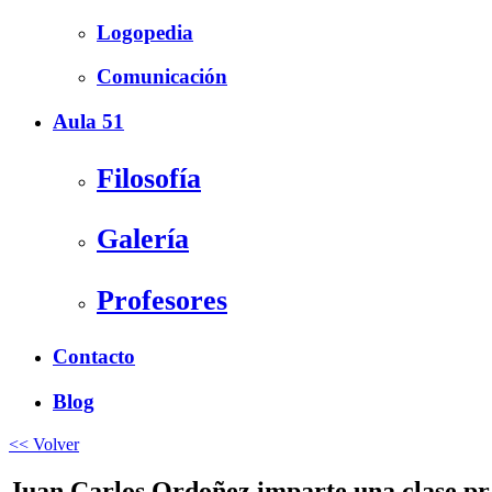
Logopedia
Comunicación
Aula 51
Filosofía
Galería
Profesores
Contacto
Blog
<< Volver
Juan Carlos Ordoñez imparte una clase pr