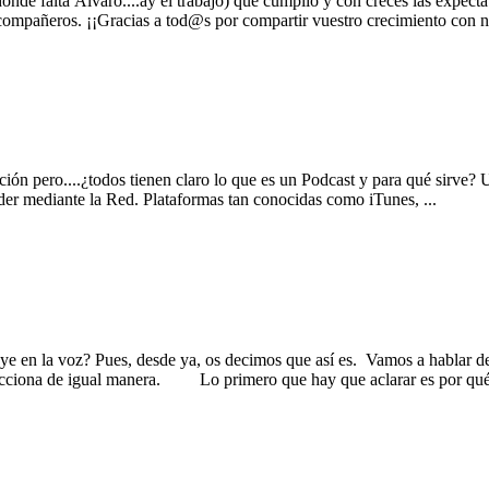
 Álvaro....ay el trabajo) que cumplió y con creces las expectativa
y compañeros. ¡¡Gracias a tod@s por compartir vuestro crecimiento 
n pero....¿todos tienen claro lo que es un Podcast y para qué sirve? U
er mediante la Red. Plataformas tan conocidas como iTunes, ...
 en la voz? Pues, desde ya, os decimos que así es. Vamos a hablar de
reacciona de igual manera. Lo primero que hay que aclarar es por qué 