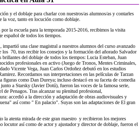
ción y el doblaje para charlar con nuestros/as alumnos/as y contarles
e la voz, tanto en locución como doblaje.
 por la escuela para la temporada 2015-2016, recibimos la visita
e español de todos los tiempos.
impartió una clase magistral a nuestros alumnos del curso avanzado
 los 70, tras recibir los consejos y la formación del añorado Salvador
 brillantes del doblaje de todos los tiempos: Lucia Esteban, Juan
onocidos profesionales en activo (Juego de Tronos, Mentes Criminales,
cordado Vicente Vega, Juan Carlos Ordoñez debutó en los estudios
Ramirez. Recordamos sus interpretaciones en las películas de Tarzan
 a figuras como Dan Dureya; incluso destacó en su faceta de comedia
nto a Starsky (Javier Dotú), fueron las voces de la famosa serie,
el de Penagos. Tras alcanzar su plenitud profesional,
tura: accedió a la dirección y adaptación de obras audiovisuales y
uena" así como " En palacio". Suyas son las adaptaciones de El gran
jo la atenta mirada de este gran maestro y recibieron los mejores
 locutor así como de actor y ajustador y director de doblaje, fueron el