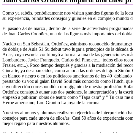
Como ya sabéis, periódicamente nos visitan grandes figuras de la locu
su experiencia, brindarles consejos y guiarles en el complejo mundo d
El pasado 23 de marzo , dentro de la serie de actividades programadas
de Juan Carlos Ordoñez, una de las figuras más importantes del doblaj
Nacido en San Sebastían, Ordoñez, asimismo reconocido dramaturgo , 
de doblaje de Aula 51.Su debut tuvo lugar a principios de la década de
Arias, cuya escuela contribuyó a formar a una de las generaciones más
Lombardero, Javier Franquelo, Carlos del Pino,etc..., todos ellos rec
Frasier, etc...). Poco tiempo después y gracias a la mediación del re
Cinearte, ya desaparecidos, como actor a las ordenes del gran Simón 
en blanco y negro o en los políciacos americanos de los 40 doblando
prestando su voz al galan David Soul más conocido como Hutch, que ju
cuyo dirección correspondió a otro gigante de nuestra profesión: Rafa
Ordoñez consiguió aunar sus dos pasiones, la interpretación y la escri
empezó a publicar obras de teatro como "Tapa cara" y " Tu cara me s
Héroe americano, Lou Grant o La joya de la corona.
Nuestros alumnos y alumnas realizaron ejercicios de interpretación ba
consejos para cada uno/a de ellos/as. Casi 50 años de experiencia como
mejor regalo para nuestros alumnos.