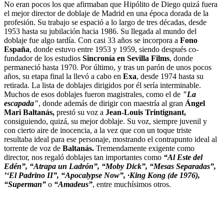
No eran pocos los que afirmaban que Hipólito de Diego quizá fuera
el mejor director de doblaje de Madrid en una época dorada de la
profesión. Su trabajo se espació a lo largo de tres décadas, desde
1953 hasta su jubilación hacia 1986. Su llegada al mundo del
doblaje fue algo tardía. Con casi 33 años se incorpora a
Fono
España
, donde estuvo entre 1953 y 1959, siendo después co-
fundador de los estudios
Sincronía
en Sevilla Films
, donde
permaneció hasta 1970. Por último, y tras un parón de unos pocos
años, su etapa final la llevó a cabo en
Exa
, desde 1974 hasta su
retirada. La lista de doblajes dirigidos por él sería interminable.
Muchos de esos doblajes fueron magistrales, como el de
"La
escapada"
, donde además de dirigir con maestría al gran
Ángel
Mari Baltanás,
prestó su voz a
Jean-Louis Trintignant,
consiguiendo, quizá, su mejor doblaje. Su voz, siempre juvenil y
con cierto aire de inocencia, a la vez que con un toque triste
resultaba ideal para ese personaje, mostrando el contrapunto ideal al
torrente de voz de
Baltanás.
Tremendamente exigente como
director, nos regaló doblajes tan importantes como
“Al Este del
Edén”,
“Atrapa un Ladrón”, “Moby Dick”, “Mesas Separadas”,
’‘El Padrino II”, “Apocalypse Now”, ·King Kong (de 1976),
“Superman”
o
“Amadeus”
, entre muchísimos otros.