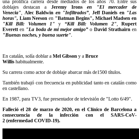
una prolífica carrera desde mediados de los años 70. Entre sus
doblajes destacan a
Jeremy Irons
en "
El mercader de
Venecia
"
,
Alec Baldwin
en "
Infiltrados
”
,
Jeff Daniels
en
"
Las
horas
",
Liam Neeson
en
"
Batman Begins
",
Michael Madsen
en
"Kill Bill: Volumen 1"
y
“Kill Bill: Volumen 2"
,
Rupert
Everett
en
"
La boda de mi mejor amigo
”
o
David Strathairn
en
"
Buenas noches, y buena suerte
"
.
En catalán, solía doblar a
Mel Gibson
y a
Bruce
Willis
habitualmente.
Su carrera como actor de doblaje abarcar más de1500 títulos.
También trabajó con frecuencia en publicidad tanto en catalán como
en castellano.
En 1987, para TV3, fue presentador de televisión de "Lotto 6/49".
Falleció el 28 de marzo de 2020, en el Clínico de Barcelona a
consecuencia de la infección con el SARS-CoV-
2
(enfermedad COVID-19
).